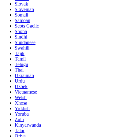
Slovak
Slovenian
Somali
Samoan
Scots Gaelic
Shona
Sindhi
Sundanese
Swahili
Tajik
Tamil
Telugu
Thai
Ukrainian
Urdu
Uzbek
Vietnamese
Welsh
Xhosa
Yiddish
Yoruba
Zulu
Kinyarwanda
Tatar
Oriya