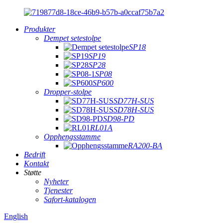
Produkter
Dempet setestolpe
SP18
SP19
SP28
SP08
SP600
Dropper-stolpe
SD77H-SUS
SD78H-SUS
SD98-PD
RL01A
Opphengsstamme
RA200-BA
Bedrift
Kontakt
Støtte
Nyheter
Tjenester
Safort-katalogen
English