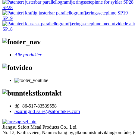
SP28
SP19
SP18
Alle produkter
tlf:
+86-517-83539558
post:
ingrid-sales@safortbikes.com
Jiangsu Safort Metal Products Co., Ltd.
Nr. 12, Kaifu-veien, Nanmachang by, økonomisk utviklingsområde, H