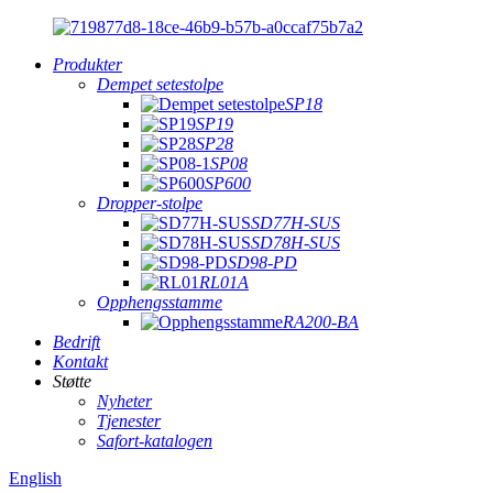
Produkter
Dempet setestolpe
SP18
SP19
SP28
SP08
SP600
Dropper-stolpe
SD77H-SUS
SD78H-SUS
SD98-PD
RL01A
Opphengsstamme
RA200-BA
Bedrift
Kontakt
Støtte
Nyheter
Tjenester
Safort-katalogen
English