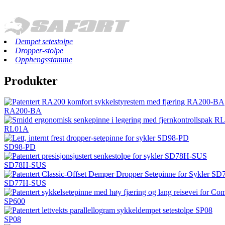
Dempet setestolpe
Dropper-stolpe
Opphengsstamme
Produkter
RA200-BA
RL01A
SD98-PD
SD78H-SUS
SD77H-SUS
SP600
SP08